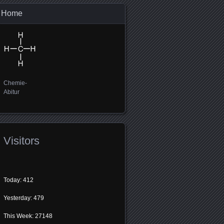
Home
Chemie-
Abitur
Visitors
Today: 412
Yesterday: 479
This Week: 27148