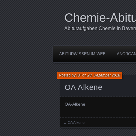
Chemie-Abitu
Abituraufgaben Chemie in Bayer
ABITURWISSEN IM WEB
ANORGAN
Posted by
KP
on
28. Dezember 2018
OA Alkene
OA-Alkene
←
OA Alkene
Posts navigation