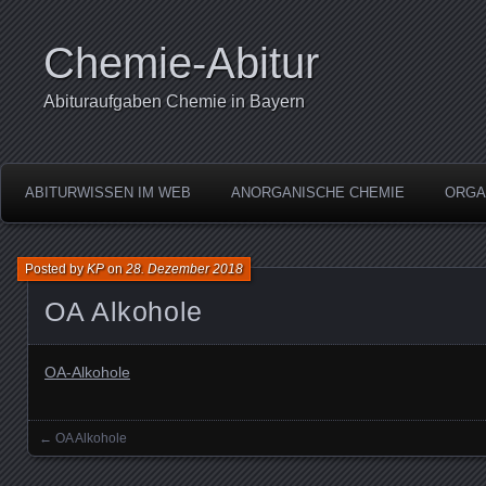
Chemie-Abitur
Abituraufgaben Chemie in Bayern
ABITURWISSEN IM WEB
ANORGANISCHE CHEMIE
ORGA
Posted by
KP
on
28. Dezember 2018
OA Alkohole
OA-Alkohole
←
OA Alkohole
Posts navigation