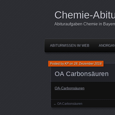
Chemie-Abitu
Abituraufgaben Chemie in Bayer
ABITURWISSEN IM WEB
ANORGAN
Posted by
KP
on
28. Dezember 2018
OA Carbonsäuren
OA-Carbonsäuren
←
OA Carbonsäuren
Posts navigation