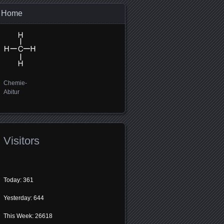
Home
Chemie-
Abitur
Visitors
Today: 361
Yesterday: 644
This Week: 26618