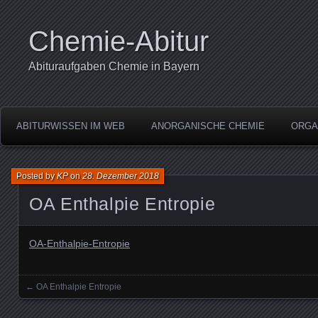
Chemie-Abitur
Abituraufgaben Chemie in Bayern
ABITURWISSEN IM WEB
ANORGANISCHE CHEMIE
ORGA
Posted by
KP
on
28. Dezember 2018
OA Enthalpie Entropie
OA-Enthalpie-Entropie
←
OA Enthalpie Entropie
Posts navigation