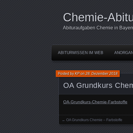
Chemie-Abitu
Abituraufgaben Chemie in Bayer
ABITURWISSEN IM WEB
ANORGAN
Posted by
KP
on
28. Dezember 2018
OA Grundkurs Chemi
OA-Grundkurs-Chemie-Farbstoffe
←
OA Grundkurs Chemie – Farbstoffe
Posts navigation