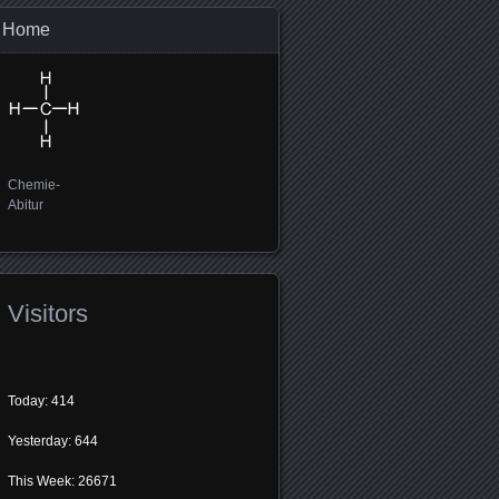
Home
Chemie-
Abitur
Visitors
Today: 414
Yesterday: 644
This Week: 26671