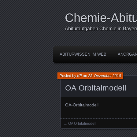
Chemie-Abitu
Abituraufgaben Chemie in Bayer
ABITURWISSEN IM WEB
ANORGAN
Posted by
KP
on
28. Dezember 2018
OA Orbitalmodell
OA-Orbitalmodell
←
OA Orbitalmodell
Posts navigation