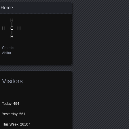
Home
Chemie-
Abitur
Visitors
Today: 494
Yesterday: 561
This Week: 26107